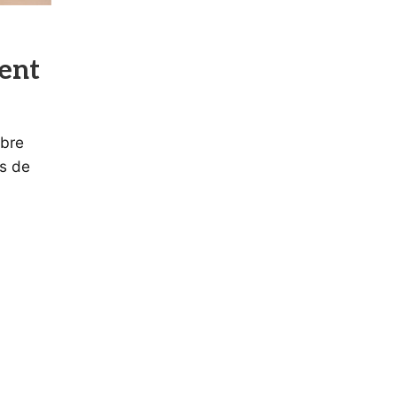
ent
mbre
és de