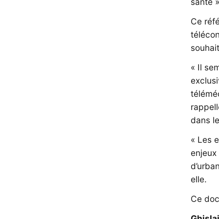
santé »
Ce réfé
télécon
souhait
« Il se
exclusi
téléméd
rappell
dans le
« Les e
enjeux
d’urban
elle.
Ce docu
Ghisla