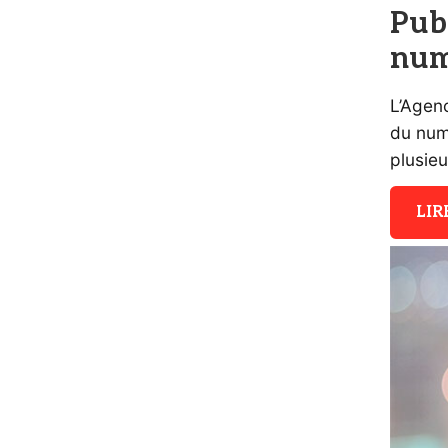
Pub
num
L’Agen
du num
plusieu
LIR