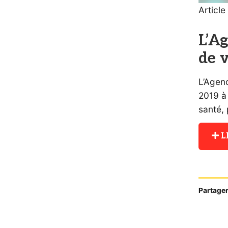
Article
L’A
de v
L’Agen
2019 à
santé,
L
Partager