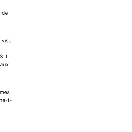
s de
 vise
. Il
naux
x
rmes
gne-t-