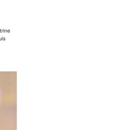
trine
uis