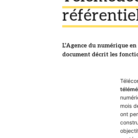
référentie
L’Agence du numérique en s
document décrit les fonctio
Télécon
télémé
numéri
mois de
ont per
constru
objecti