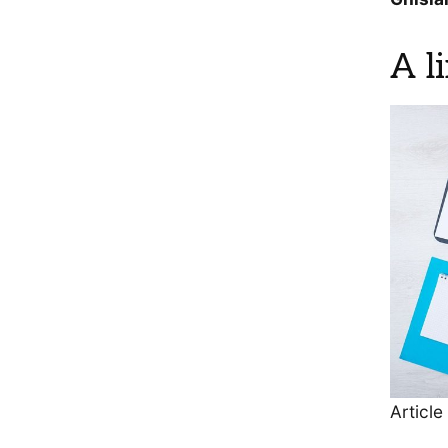
A l
Article