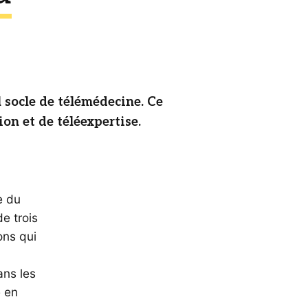
 socle de télémédecine. Ce
on et de téléexpertise.
e du
e trois
ons qui
ans les
e en