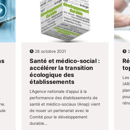
28 octobre 2021
2
ns
Santé et médico-social :
Ré
accélérer la transition
to
écologique des
Les
établissements
(ARS
pla
L’Agence nationale d’appui à la
pour
e
performance des établissements de
rén
ne.
santé et médico-sociaux (Anap) vient
ule
de nouer un partenariat avec le
Comité pour le développement
durable…