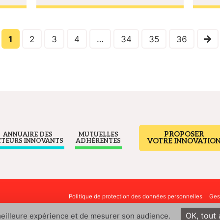
1
2
3
4
…
34
35
36
PROPOSER
ANNUAIRE DES
MUTUELLES
VOTRE INNOVATIO
CTEURS INNOVANTS
ADHÉRENTES
Politique de protection des données personnelles
Ges
OK, tout
 meilleure expérience et de mesurer son audience.