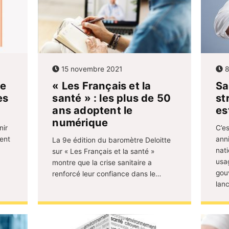
15 novembre 2021
8
te
« Les Français et la
Sa
es
santé » : les plus de 50
st
ans adoptent le
es
numérique
nir
C’es
ent
ann
La 9e édition du baromètre Deloitte
nati
sur « Les Français et la santé »
usa
montre que la crise sanitaire a
gou
renforcé leur confiance dans le…
lan