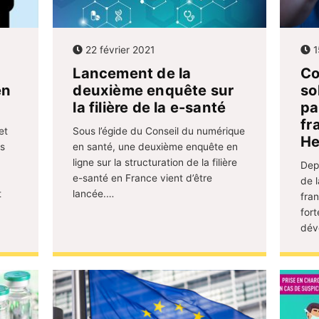
22 février 2021
1
Lancement de la
Co
en
deuxième enquête sur
so
la filière de la e-santé
pa
fr
et
Sous l’égide du Conseil du numérique
He
s
en santé, une deuxième enquête en
ligne sur la structuration de la filière
Depu
e-santé en France vient d’être
de l
t
lancée.…
fra
for
dév