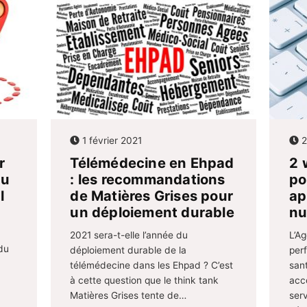
1 février 2021
2
r
Télémédecine en Ehpad
2 
du
: les recommandations
po
l
de Matières Grises pour
ap
un déploiement durable
nu
2021 sera-t-elle l’année du
L’Ag
du
déploiement durable de la
per
télémédecine dans les Ehpad ? C’est
san
à cette question que le think tank
acc
Matières Grises tente de…
ser