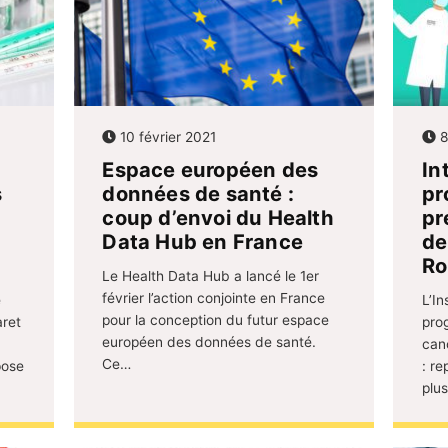
10 février 2021
8
Espace européen des
In
s
données de santé :
pr
coup d’envoi du Health
pr
Data Hub en France
de
Ro
Le Health Data Hub a lancé le 1er
février l’action conjointe en France
e
L’I
pour la conception du futur espace
aret
pro
européen des données de santé.
canc
Ce…
pose
: r
plu