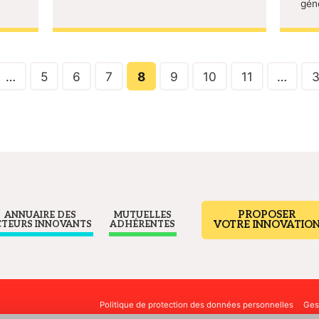
gén
…
5
6
7
8
9
10
11
…
PROPOSER
ANNUAIRE DES
MUTUELLES
VOTRE INNOVATIO
CTEURS INNOVANTS
ADHÉRENTES
Politique de protection des données personnelles
Ges