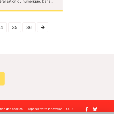
éralisation du numérique. Dans…
34
35
36
N
tion des cookies
Proposez votre innovation
CGU