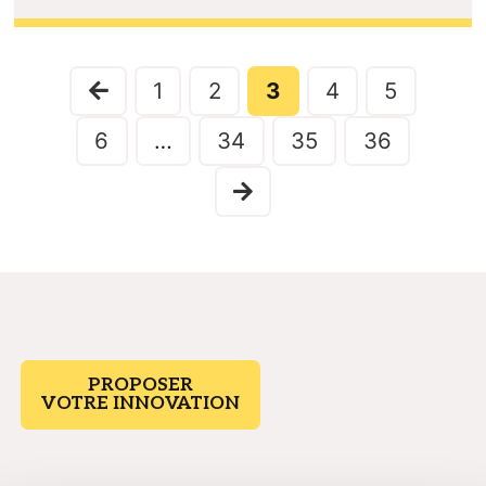
1
2
3
4
5
6
…
34
35
36
PROPOSER
VOTRE INNOVATION