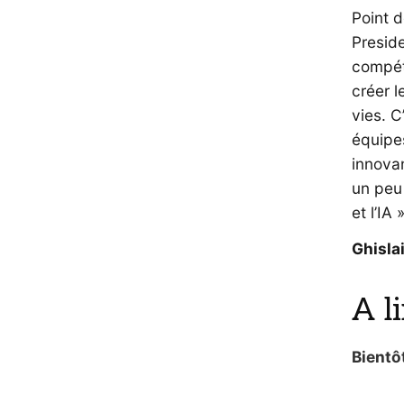
Point d
Presid
compéte
créer l
vies. C
équipe
innovan
un peu 
et l’IA »
Ghisla
A l
Bientô