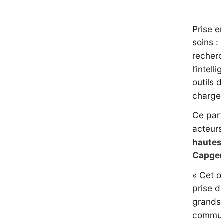
Prise e
soins :
recherc
l’intel
outils 
charge
Ce par
acteurs
hautes
Capgem
« Cet o
prise d
grands 
commun