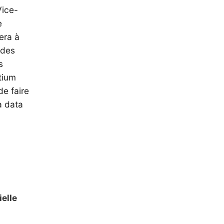
Vice-
e
era à
 des
s
tium
de faire
a data
ielle