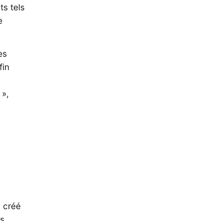
ts tels
e
es
fin
 »,
l créé
es