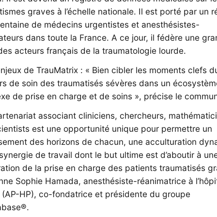
ismes graves à l’échelle nationale. Il est porté par un 
centaine de médecins urgentistes et anesthésistes-
teurs dans toute la France. A ce jour, il fédère une gr
des acteurs français de la traumatologie lourde.
njeux de TrauMatrix : « Bien cibler les moments clefs d
rs de soin des traumatisés sévères dans un écosystèm
xe de prise en charge et de soins », précise le commu
rtenariat associant cliniciens, chercheurs, mathématic
ientists est une opportunité unique pour permettre un
ssement des horizons de chacun, une acculturation dy
synergie de travail dont le but ultime est d’aboutir à un
ation de la prise en charge des patients traumatisés gr
nne Sophie Hamada, anesthésiste-réanimatrice à l’hôpi
e (AP-HP), co-fondatrice et présidente du groupe
abase®.