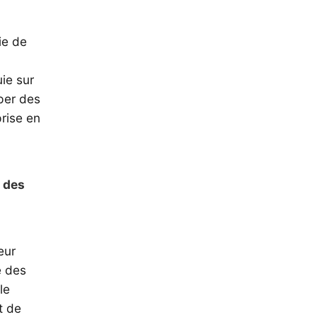
ie de
ie sur
pper des
prise en
e des
eur
e des
le
t de