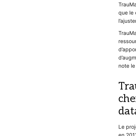
TrauMat
que le
l’ajust
TrauMat
ressour
d’appor
d’augm
note l
Tra
che
dat
Le pro
en 2011