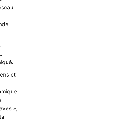
réseau
ande
u
e
niqué.
iens et
namique
e
aves »,
tal