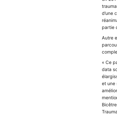
traumat
d’une 
réanima
partie 
Autre e
parcou
comple
« Ce pa
data sc
élargi
et une 
amélior
mentio
Bicêtr
Traum