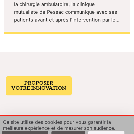
la chirurgie ambulatoire, la clinique
mutualiste de Pessac communique avec ses
patients avant et après l'intervention par le…
PROPOSER
VOTRE INNOVATION
Ce site utilise des cookies pour vous garantir la
© 2026 Mutualité
meilleure expérience et de mesurer son audience.
Française