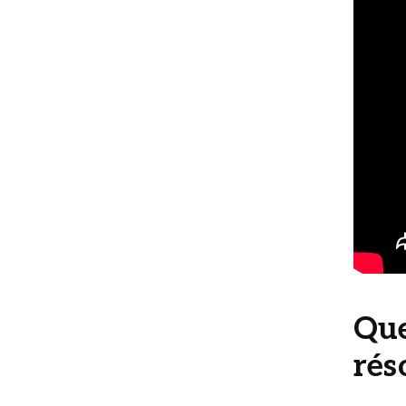
Que
rés