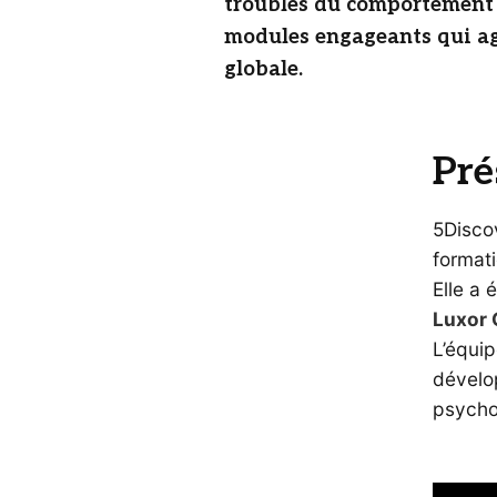
troubles du comportement 
modules engageants qui agi
globale.
Pré
5Discov
formati
Elle a 
Luxor 
L’équip
dévelo
psycho