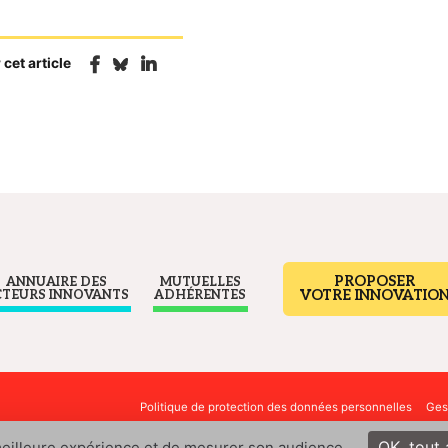
cet article
PROPOSER
ANNUAIRE DES
MUTUELLES
VOTRE INNOVATIO
CTEURS INNOVANTS
ADHÉRENTES
Politique de protection des données personnelles
Ges
OK, tout
 meilleure expérience et de mesurer son audience.