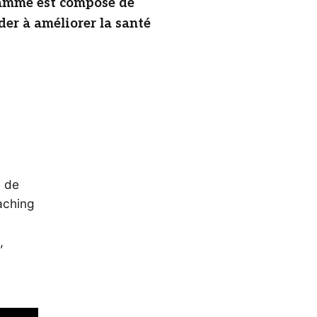
ramme est composé de
er à améliorer la santé
e de
aching
,