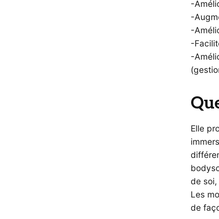
-Améli
-Augmen
-Amélio
-Facili
-Amélio
(gestio
Que
Elle pr
immersi
différe
bodysca
de soi
Les mo
de faç