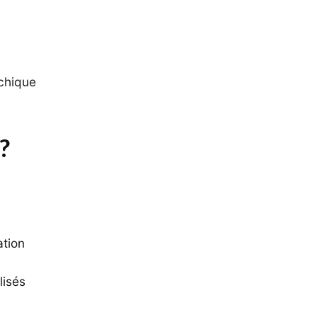
ychique
?
ation
lisés