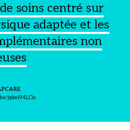
de soins centré sur
ysique adaptée et les
omplémentaires non
euses
APCARE
.be/jxkel94LCis