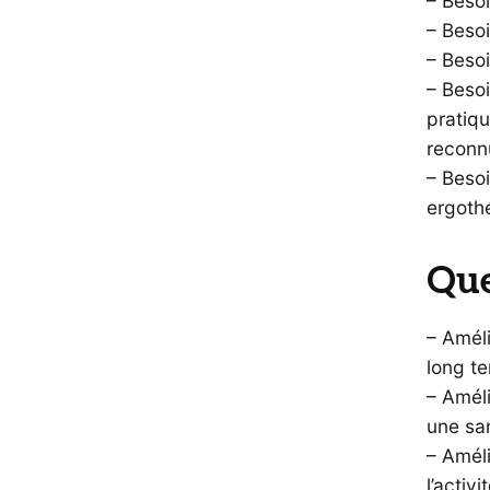
– Besoi
– Besoi
– Besoi
– Besoi
pratiqu
reconn
– Besoi
ergoth
Que
– Améli
long te
– Améli
une sa
– Améli
l’activ