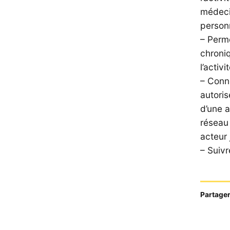
médecin
person
– Perme
chroni
l’activ
– Conne
autoris
d’une a
réseau
acteur 
– Suivr
Partager 