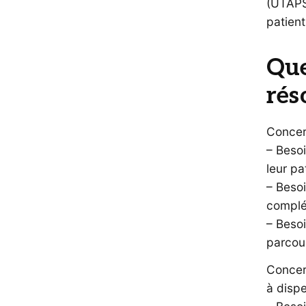
(UTAPS
patient
Que
rés
Concern
– Besoi
leur pa
– Beso
complé
– Besoi
parcour
Concern
à dispe