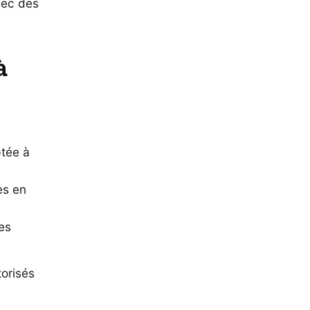
vec des
à
ptée à
es en
es
torisés