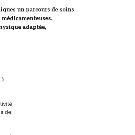
iques un parcours de soins
on médicamenteuses.
physique adaptée,
 à
tivité
us de