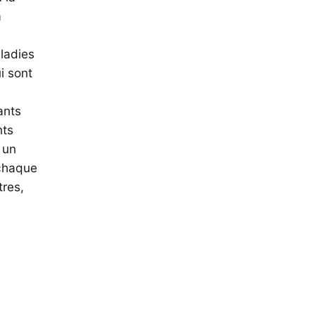
a
ladies
i sont
ants
nts
 un
 chaque
tres,