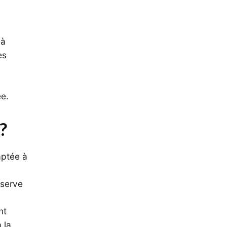
 à
es
e.
?
aptée à
nserve
nt
 la